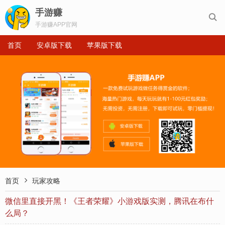
手游赚

手游赚APP官网
首页
安卓版下载
苹果版下载

首页
玩家攻略
微信里直接开黑！《王者荣耀》小游戏版实测，腾讯在布什
么局？