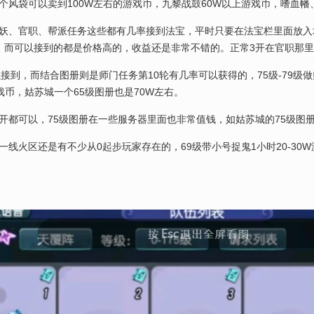
风袋可以卖到100W左右的游戏币，九黎战鼓60W以上游戏币，嗜血幡
妖、官职、帮派任务这些都有几率接到法宝，平时只要在法宝栏里面放入
，而可以接到的都是价格高的，收益还是非常不错的。正常3开在官职那
以接到，而结合图册则是师门任务第10轮有几率可以获得的，75级-79级
戏币，姑苏城一个65级图册也是70W左右。
都可以，75级图册在一些服务器里面也非常值钱，如姑苏城的75级图册1
线火区还是有不少从0起步玩家存在的，69级带小号捉鬼1小时20-30