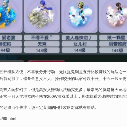
五开组队方便，不喜欢分开行动，无限捉鬼则是五开比较赚钱的玩法之一
后就别抓了，储备金意义不大。操作较强的玩家可以十开、十五开甚至更
高投入玩梦幻了，但是高投入赚钱玩法确实更多，最常见的就是抢天罡地
正常一只天罡地煞的价格在200W游戏币以上，具体就看大佬的财力跟迫
的记得点个关注，说不定某期的闲扯攻略对你就有帮助。
t/89.html